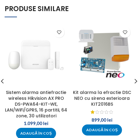
PRODUSE SIMILARE
Sistem alarma antiefractie
Kit alarma la efractie DSC
wireless Hikvision AX PRO
NEO cu sirena exterioara
DS-PWA64-KIT-WE,
KIT2016BS
LAN/WiFi/GPRS, 16 partitii, 64
zone, 30 utilizatori
899,00
lei
1.099,00
lei
ADAUGĂ ÎN COȘ
ADAUGĂ ÎN COȘ