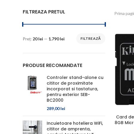
FILTREAZA PRETUL
Prima pag
Preț:
20 lei
—
1.790 lei
FILTREAZĂ
PRODUSE RECOMANDATE
Controler stand-alone cu
cititor de proximitate
incorporat si tastatura,
pentru exterior SEB-
BC2000
289,00
lei
Card de
8GB Micr
Incuietoare hoteliera WiFi,
cititor de amprenta,