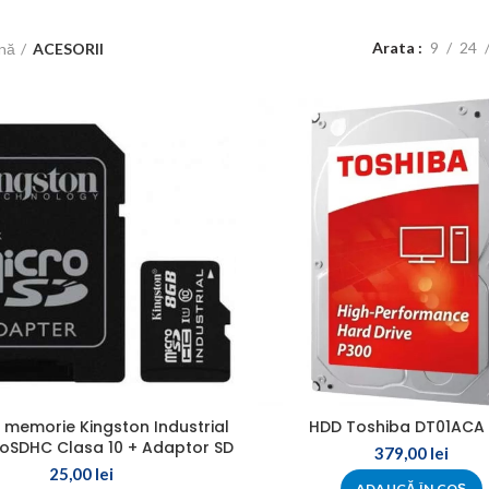
Arata
9
24
ină
ACESORII
 memorie Kingston Industrial
HDD Toshiba DT01ACA 
oSDHC Clasa 10 + Adaptor SD
379,00
lei
25,00
lei
ADAUGĂ ÎN COȘ