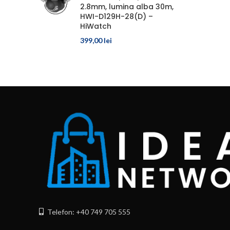
2.8mm, lumina alba 30m,
HWI-D129H-28(D) –
HiWatch
399,00
lei
Telefon: +40 749 705 555