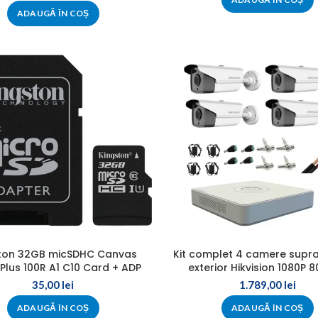
ADAUGĂ ÎN COȘ
ton 32GB micSDHC Canvas
Kit complet 4 camere supr
 Plus 100R A1 C10 Card + ADP
exterior Hikvision 1080P 8
35,00
lei
1.789,00
lei
ADAUGĂ ÎN COȘ
ADAUGĂ ÎN COȘ