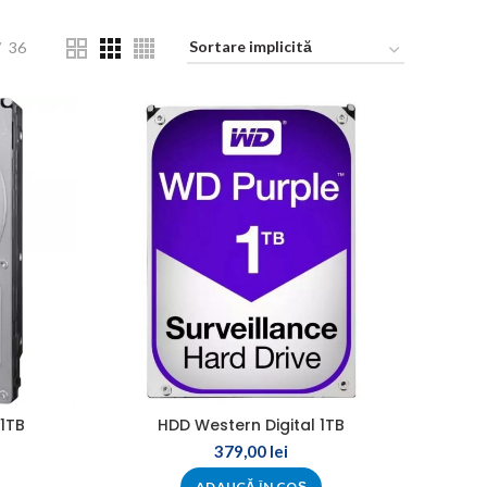
36
1TB
HDD Western Digital 1TB
379,00
lei
ADAUGĂ ÎN COȘ