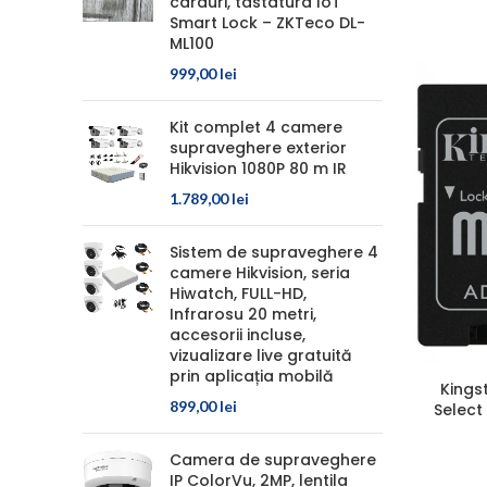
carduri, tastatura IoT
Smart Lock – ZKTeco DL-
ML100
999,00
lei
Kit complet 4 camere
supraveghere exterior
Hikvision 1080P 80 m IR
1.789,00
lei
Sistem de supraveghere 4
camere Hikvision, seria
Hiwatch, FULL-HD,
Infrarosu 20 metri,
accesorii incluse,
vizualizare live gratuită
prin aplicația mobilă
Kings
899,00
lei
Select
Camera de supraveghere
IP ColorVu, 2MP, lentila