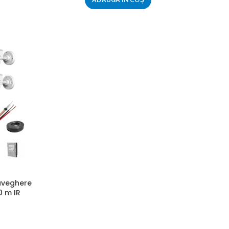
aveghere
0 m IR