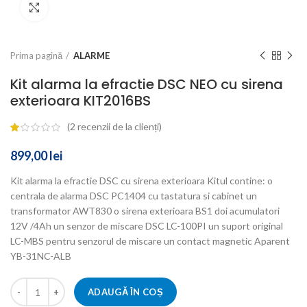
Click to enlarge
Prima pagină
ALARME
Kit alarma la efractie DSC NEO cu sirena
exterioara KIT2016BS
(
2
recenzii de la clienți)
899,00
lei
Kit alarma la efractie DSC cu sirena exterioara Kitul contine: o
centrala de alarma DSC PC1404 cu tastatura si cabinet un
transformator AWT830 o sirena exterioara BS1 doi acumulatori
12V /4Ah un senzor de miscare DSC LC-100PI un suport original
LC-MBS pentru senzorul de miscare un contact magnetic Aparent
YB-31NC-ALB
ADAUGĂ ÎN COȘ