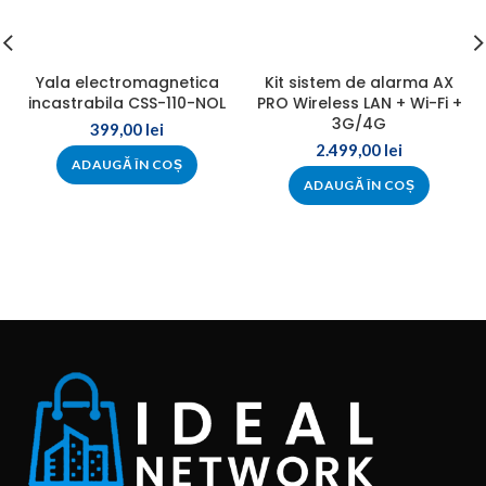
Yala electromagnetica
Kit sistem de alarma AX
incastrabila CSS-110-NOL
PRO Wireless LAN + Wi-Fi +
3G/4G
399,00
lei
2.499,00
lei
ADAUGĂ ÎN COȘ
ADAUGĂ ÎN COȘ